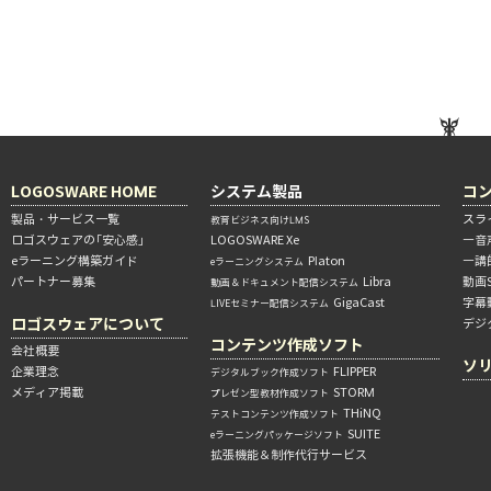
LOGOSWARE HOME
システム製品
コ
製品・サービス一覧
スラ
教育ビジネス向けLMS
ロゴスウェアの「安心感」
LOGOSWARE Xe
―音
eラーニング構築ガイド
Platon
―講
eラーニングシステム
パートナー募集
Libra
動画
動画＆ドキュメント配信システム
GigaCast
字幕
LIVEセミナー配信システム
ロゴスウェアについて
デジ
コンテンツ作成ソフト
会社概要
ソ
企業理念
FLIPPER
デジタルブック作成ソフト
メディア掲載
STORM
プレゼン型教材作成ソフト
THiNQ
テストコンテンツ作成ソフト
SUITE
eラーニングパッケージソフト
拡張機能＆制作代行サービス