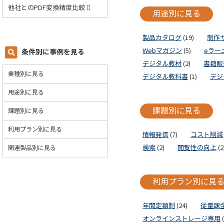
他社とのPDF変換精度比較
用途別に見る
製品カタログ
(19)
制作
Webマガジン
(5)
eラー
条件別に事例を見る
デジタル教材
(2)
書籍販
業種別に見る
デジタル教科書
(1)
デジ
用途別に見る
課題別に見る
課題別に見る
利用プラン別に見る
情報発信
(7)
コスト削減
関連製品別に見る
検索
(2)
閲覧性の向上
(2
利用プラン別に見
年間定額制
(24)
従量課
オンラインストレージ専用
(