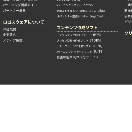
eラーニング構築ガイド
Platon
―講
eラーニングシステム
パートナー募集
Libra
動画
動画＆ドキュメント配信システム
GigaCast
字幕
LIVEセミナー配信システム
ロゴスウェアについて
デジ
コンテンツ作成ソフト
会社概要
ソ
企業理念
FLIPPER
デジタルブック作成ソフト
メディア掲載
STORM
プレゼン型教材作成ソフト
THiNQ
テストコンテンツ作成ソフト
SUITE
eラーニングパッケージソフト
拡張機能＆制作代行サービス