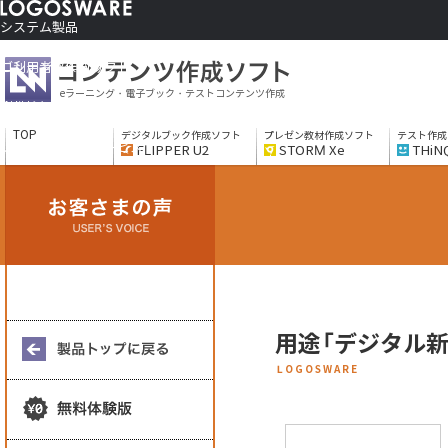
システム製品
コンテンツ作成ソフト
ご利用者さま向け
eラーニング・電子ブック・テストコンテンツ作成
制作サービス
会社情報
TOP
デジタルブック作成ソフト
プレゼン教材作成ソフト
テスト作成
ソリューションサービス
FLIPPER U2
STORM Xe
THiN
用途「デジタル
LOGOSWARE