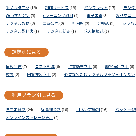
製品カタログ
(19)
制作サービス
(19)
パンフレット
(17)
デジタ
Webマガジン
(5)
eラーニング教材
(4)
電子書籍
(3)
製品マニュ
デジタル教材
(2)
書籍販売
(2)
社内報
(2)
会報誌
(2)
シラバ
デジタル教科書
(1)
デジタル新聞
(1)
求人情報誌
(1)
課題別に見る
情報発信
(7)
コスト削減
(6)
作業効率向上
(6)
顧客満足向上
(6)
検索
(2)
閲覧性の向上
(2)
必要な分だけデジタルブックを作りたい
利用プラン別に見る
年間定額制
(24)
従量課金制
(18)
月払い定額制
(16)
パッケージ
オンラインストレージ専用
(2)