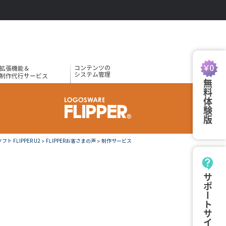
コンテンツの
拡張機能＆
システム管理
制作代行サービス
無料体験版
 FLIPPER U2
>
FLIPPERお客さまの声
>
制作サービス
サポートサイト