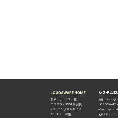
LOGOSWARE HOME
システム製
製品・サービス一覧
教育ビジネス向けL
ロゴスウェアの「安心感」
LOGOSWARE 
eラーニング構築ガイド
eラーニングシス
パートナー募集
動画＆ドキュメン