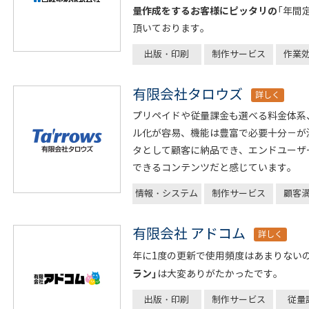
量作成をするお客様にピッタリの
「年間
頂いております。
出版・印刷
制作サービス
作業
有限会社タロウズ
詳しく
プリペイドや従量課金も選べる料金体系
ル化が容易、機能は豊富で必要十分－が
タとして顧客に納品でき、エンドユーザ
できるコンテンツだと感じています。
情報・システム
制作サービス
顧客
有限会社 アドコム
詳しく
年に1度の更新で使用頻度はあまりない
ラン」
は大変ありがたかったです。
出版・印刷
制作サービス
従量