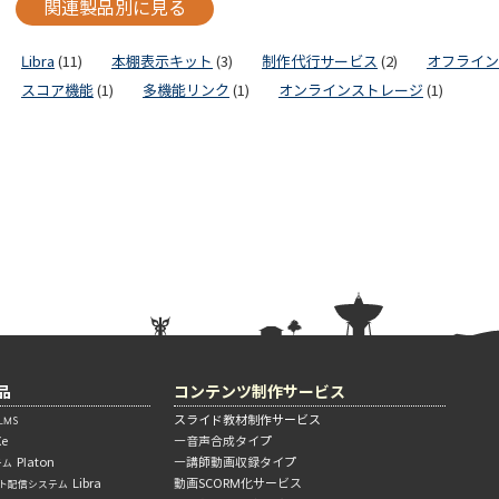
関連製品別に見る
Libra
(11)
本棚表示キット
(3)
制作代行サービス
(2)
オフライン
スコア機能
(1)
多機能リンク
(1)
オンラインストレージ
(1)
品
コンテンツ制作サービス
スライド教材制作サービス
MS
Xe
―音声合成タイプ
Platon
―講師動画収録タイプ
テム
Libra
動画SCORM化サービス
ト配信システム