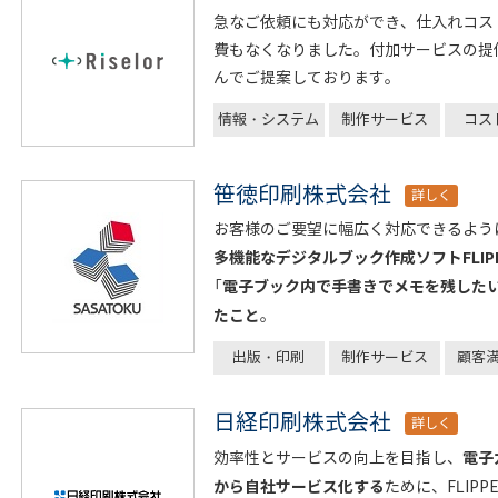
急なご依頼にも対応ができ、仕入れコス
費もなくなりました。付加サービスの提
んでご提案しております。
情報・システム
制作サービス
コス
笹徳印刷株式会社
詳しく
お客様のご要望に幅広く対応できるよう
多機能なデジタルブック作成ソフトFLIPP
電子ブック内で手書きでメモを残した
「
たこと
。
出版・印刷
制作サービス
顧客
日経印刷株式会社
詳しく
電子
効率性とサービスの向上を目指し、
から自社サービス化する
ために、FLIP