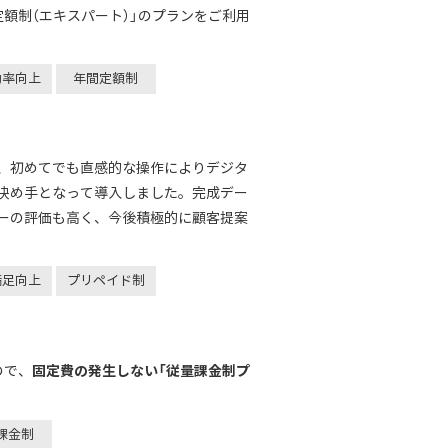
定額制（エキスパート）」のプランをご利用
効率向上
年間定額制
、初めてでも直感的な操作によりデジタ
決め手となって導入しました。完成デー
ーの評価も高く、今後積極的に顧客提案
満足向上
プリペイド制
固定費の発生しない「従量課金制プ
ので、
課金制