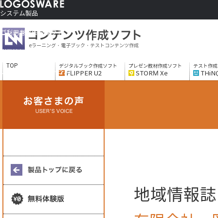
システム製品
コンテンツ作成ソフト
ご利用者さま向け
eラーニング・電子ブック・テストコンテンツ作成
制作サービス
会社情報
TOP
デジタルブック作成ソフト
プレゼン教材作成ソフト
テスト作成
ソリューションサービス
FLIPPER U2
STORM Xe
THiN
地域情報誌