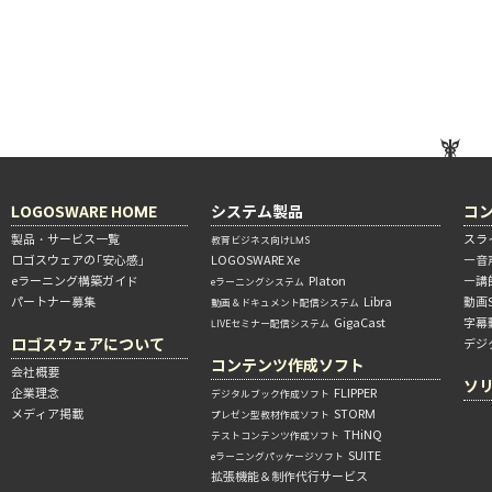
LOGOSWARE HOME
システム製品
コ
製品・サービス一覧
スラ
教育ビジネス向けLMS
ロゴスウェアの「安心感」
LOGOSWARE Xe
―音
eラーニング構築ガイド
Platon
―講
eラーニングシステム
パートナー募集
Libra
動画
動画＆ドキュメント配信システム
GigaCast
字幕
LIVEセミナー配信システム
ロゴスウェアについて
デジ
コンテンツ作成ソフト
会社概要
ソ
企業理念
FLIPPER
デジタルブック作成ソフト
メディア掲載
STORM
プレゼン型教材作成ソフト
THiNQ
テストコンテンツ作成ソフト
SUITE
eラーニングパッケージソフト
拡張機能＆制作代行サービス