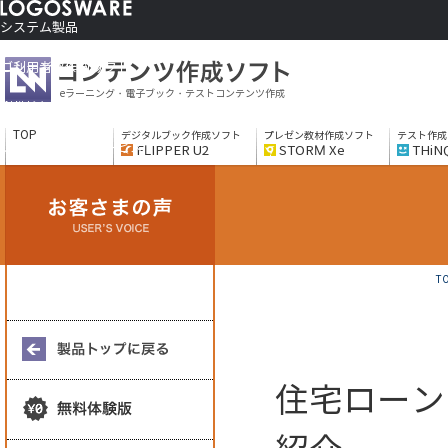
システム製品
コンテンツ作成ソフト
ご利用者さま向け
eラーニング・電子ブック・テストコンテンツ作成
制作サービス
会社情報
TOP
デジタルブック作成ソフト
プレゼン教材作成ソフト
テスト作成
ソリューションサービス
FLIPPER U2
STORM Xe
THiN
T
住宅ローン