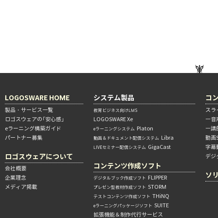
LOGOSWARE HOME
システム製品
コ
製品・サービス一覧
スラ
教育ビジネス向けLMS
ロゴスウェアの「安心感」
LOGOSWARE Xe
―音
eラーニング構築ガイド
Platon
―講
eラーニングシステム
パートナー募集
Libra
動画
動画＆ドキュメント配信システム
GigaCast
字幕
LIVEセミナー配信システム
ロゴスウェアについて
デジ
コンテンツ作成ソフト
会社概要
ソ
企業理念
FLIPPER
デジタルブック作成ソフト
メディア掲載
STORM
プレゼン型教材作成ソフト
THiNQ
テストコンテンツ作成ソフト
SUITE
eラーニングパッケージソフト
拡張機能＆制作代行サービス