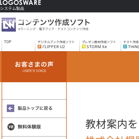
システム製品
コンテンツ作成ソフト
ご利用者さま向け
eラーニング・電子ブック・テストコンテンツ作成
制作サービス
会社情報
TOP
デジタルブック作成ソフト
プレゼン教材作成ソフト
テスト作成
ソリューションサービス
FLIPPER U2
STORM Xe
THiN
教材案内を