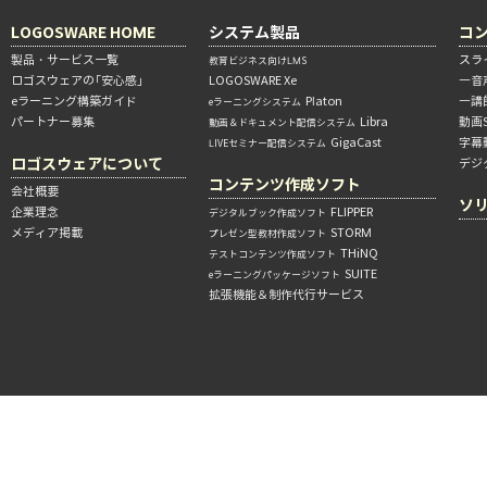
LOGOSWARE HOME
システム製品
コ
製品・サービス一覧
スラ
教育ビジネス向けLMS
ロゴスウェアの「安心感」
LOGOSWARE Xe
―音
eラーニング構築ガイド
Platon
―講
eラーニングシステム
パートナー募集
Libra
動画
動画＆ドキュメント配信システム
GigaCast
字幕
LIVEセミナー配信システム
ロゴスウェアについて
デジ
コンテンツ作成ソフト
会社概要
ソ
企業理念
FLIPPER
デジタルブック作成ソフト
メディア掲載
STORM
プレゼン型教材作成ソフト
THiNQ
テストコンテンツ作成ソフト
SUITE
eラーニングパッケージソフト
拡張機能＆制作代行サービス