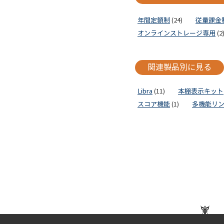
年間定額制
(24)
従量課金
オンラインストレージ専用
(2
関連製品別に見る
Libra
(11)
本棚表示キット
スコア機能
(1)
多機能リ