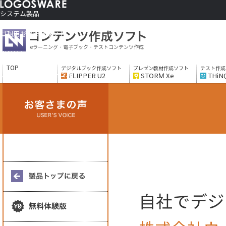
システム製品
コンテンツ作成ソフト
ご利用者さま向け
eラーニング・電子ブック・テストコンテンツ作成
制作サービス
会社情報
TOP
デジタルブック作成ソフト
プレゼン教材作成ソフト
テスト作成
ソリューションサービス
FLIPPER U2
STORM Xe
THiN
自社でデジ