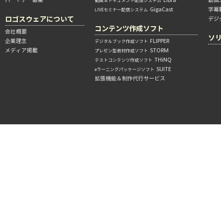
動画＆ドキュメント配信システム
GigaCast
字幕
LIVEセミナー配信システム
ロゴスウェアについて
デジ
コンテンツ作成ソフト
会社概要
ソ
企業理念
FLIPPER
デジタルブック作成ソフト
メディア掲載
STORM
プレゼン型教材作成ソフト
THiNQ
テストコンテンツ作成ソフト
SUITE
eラーニングパッケージソフト
拡張機能＆制作代行サービス