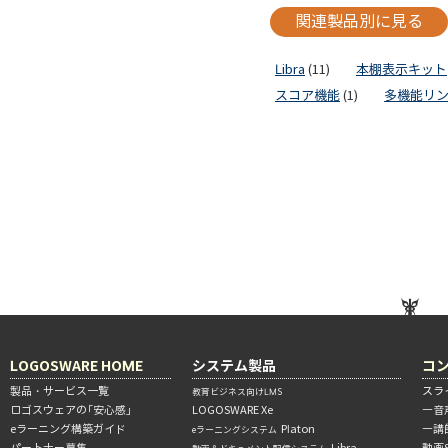
関連製品別に見る
Libra
(11)
本棚表示キット
スコア機能
(1)
多機能リ
LOGOSWARE HOME
システム製品
コ
製品・サービス一覧
スラ
教育ビジネス向けLMS
ロゴスウェアの「安心感」
LOGOSWARE Xe
―音
eラーニング構築ガイド
Platon
―講
eラーニングシステム
パートナー募集
Libra
動画