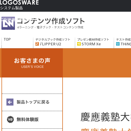
システム製品
コンテンツ作成ソフト
ご利用者さま向け
eラーニング・電子ブック・テストコンテンツ作成
制作サービス
会社情報
TOP
デジタルブック作成ソフト
プレゼン教材作成ソフト
テスト作成
ソリューションサービス
FLIPPER U2
STORM Xe
THiN
慶應義塾大