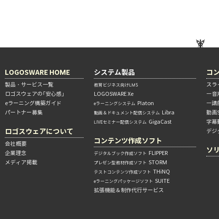
LOGOSWARE HOME
システム製品
コ
製品・サービス一覧
スラ
教育ビジネス向けLMS
ロゴスウェアの「安心感」
LOGOSWARE Xe
―音
eラーニング構築ガイド
Platon
―講
eラーニングシステム
パートナー募集
Libra
動画
動画＆ドキュメント配信システム
GigaCast
字幕
LIVEセミナー配信システム
ロゴスウェアについて
デジ
コンテンツ作成ソフト
会社概要
ソ
企業理念
FLIPPER
デジタルブック作成ソフト
メディア掲載
STORM
プレゼン型教材作成ソフト
THiNQ
テストコンテンツ作成ソフト
SUITE
eラーニングパッケージソフト
拡張機能＆制作代行サービス