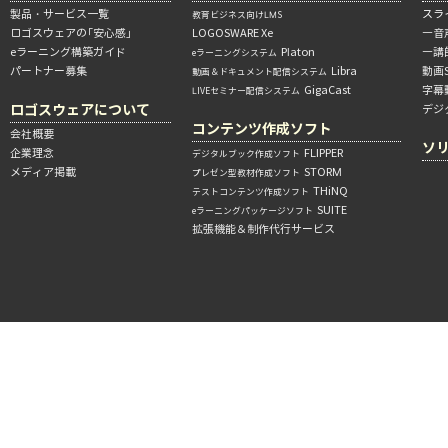
製品・サービス一覧
スラ
教育ビジネス向けLMS
ロゴスウェアの「安心感」
LOGOSWARE Xe
―音
eラーニング構築ガイド
Platon
―講
eラーニングシステム
パートナー募集
Libra
動画
動画＆ドキュメント配信システム
GigaCast
字幕
LIVEセミナー配信システム
ロゴスウェアについて
デジ
コンテンツ作成ソフト
会社概要
ソ
企業理念
FLIPPER
デジタルブック作成ソフト
メディア掲載
STORM
プレゼン型教材作成ソフト
THiNQ
テストコンテンツ作成ソフト
SUITE
eラーニングパッケージソフト
拡張機能＆制作代行サービス