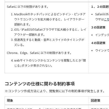
Safariに以下の制限があります。
１、２の回避
MacBookのタッチパッドによるピンチイン・ピンチア
Safar
ウトでコンテンツを拡大縮小すると、レイアウトが一
ウザは
こ
部崩れます。
３の回避策
iOS／iPadOSのSafariブラウザで拡大縮小すると、レイ
アウトが一部崩れます。
インデッ
倍速再生すると動画・音声とスライドのタイミングが
４の回避策
ズレる。
ウインド
Chrome、Edge、Safariに以下の制限があります。
webサイトのリンクからコンテンツを閲覧したとき「閉
じる」ボタンが表示されない。
コンテンツの仕様に関わる制約事項
※コンテンツ作成方法により、閲覧側に以下の制約事項が発生します。
現象
回避策