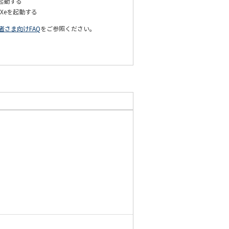
起動する
M Xeを起動する
者さま向けFAQ
をご参照ください。