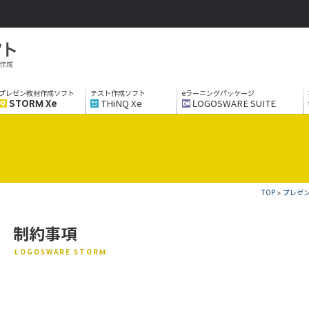
作成
プレゼン教材作成ソフト
テスト作成ソフト
eラーニングパッケージ
STORM Xe
THiNQ Xe
LOGOSWARE SUITE
TOP
>
プレゼン
制約事項
LOGOSWARE STORM