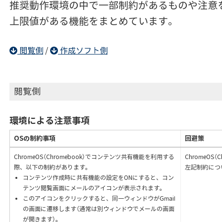
推奨動作環境の中で一部制約があるものや注意
上限値がある機能をまとめています。
閲覧側
/
作成ソフト側
閲覧側
環境による注意事項
OSの制約事項
回避策
ChromeOS（Chromebook）でコンテンツ共有機能を利用する
ChromeOS
際、以下の制約があります。
左記制約につ
コンテンツ作成時に共有機能の設定をONにすると、コン
テンツ閲覧画面にメールのアイコンが表示されます。
このアイコンをクリックすると、同一ウィンドウがGmail
の画面に遷移します（通常は別ウィンドウでメールの画面
が開きます）。