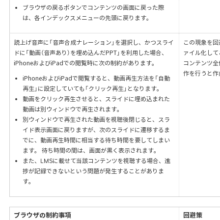
ブラウザの戻るボタンでコンテンツの画面に戻った際
は、各インデックスメニューの先頭に戻ります。
読上げ音声に「音声合成ナレーション」を選択し、かつスライ
この現象を回
ドに「動画（音声あり）を埋め込んだPPT」を利用した場合、
ァイル化して
iPhoneおよびiPadでの閲覧時に次の制約があります。
コンテンツ全
作を行うと作
iPhoneおよびiPadで閲覧すると、動画再生方法を「自動
再生」に設定していても「クリック再生」となります。
動画をクリック再生させると、スライドに埋め込まれた
動画は別ウィンドウで再生されます。
別ウィンドウで再生された動画を視聴後閉じると、スラ
イド表示画面に戻りますが、次のスライドに遷移するま
でに、動画再生時間に相当する待ち時間を要してしまい
ます。 待ち時間の間は、画面が黒く表示されます。
また、LMSに載せて当該コンテンツを視聴する場合、進
捗が記録できないという問題が発生することがありま
す。
ブラウザの制約事項
回避策