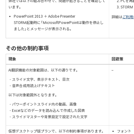
弊社では以下の組み合わせで、問題が起きることを確認して
PCを再
います。
STOR
PowerPoint 2013 ＋ Adobe Presenter
詳細は
ご利用
STORM起動時に「MicrosoftPowerPointは動作を停止し
ました」とメッセージが表示される。
その他の制約事項
現象
回避策
AI翻訳機能の対象範囲は、以下の通りです。
–
・スライド文字、表示テキスト、目次
・音声合成用読上げテキスト
以下は対象範囲外となります。
・パワーポイントスライド内の動画、画像
・Excelなどのデータを読み込んで作成した図表
・スライドマスターや背景設定で設定された文字
仮想デスクトップ版プランで、以下の制約事項があります。
フォント