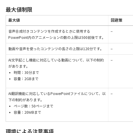
最大値制限
最大値
回避策
音声合成付きコンテンツを作成するときに使用する
–
PowerPoint内のアニメーションの数の上限は500前後です。
動画や音声を使ったコンテンツの長さの上限は120分です。
–
AI文字起こし機能に対応している動画について、以下の制約
–
があります。
時間：30分まで
容量：2GBまで
AI翻訳機能に対応しているPowerPointファイルについて、以
–
下の制約があります。
ページ数：50ページまで
容量：20MBまで
環境による注意事項