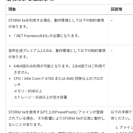
現象
回避策
STORM Xeを利用する場合、動作環境として以下の制約事項
–
があります。
「.NET Framework4.8」が必要になります。
音声合成プレミアム2.0.0は、動作環境として以下の制約事項
–
があります。
64bit版のみ利用が可能となります。32bit版ではご利用で
きません。
CPU：Intel Core i7-8700 または AMD 同等以上のプロセ
ッサ
メモリ：8GB以上
ストレージ：3GB以上の空き容量
STORM Xeを使用するPC上のPowerPointにアドインが登録
以下の手順で
されている場合、 その影響によりSTORM Xeが正常に動作し
用ください。
ないことがあります。
アドイ