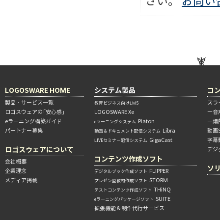
さい。
お問い
LOGOSWARE HOME
システム製品
コ
製品・サービス一覧
スラ
教育ビジネス向けLMS
ロゴスウェアの「安心感」
LOGOSWARE Xe
―音
eラーニング構築ガイド
Platon
―講
eラーニングシステム
パートナー募集
Libra
動画
動画＆ドキュメント配信システム
GigaCast
字幕
LIVEセミナー配信システム
ロゴスウェアについて
デジ
コンテンツ作成ソフト
会社概要
ソ
企業理念
FLIPPER
デジタルブック作成ソフト
メディア掲載
STORM
プレゼン型教材作成ソフト
THiNQ
テストコンテンツ作成ソフト
SUITE
eラーニングパッケージソフト
拡張機能＆制作代行サービス