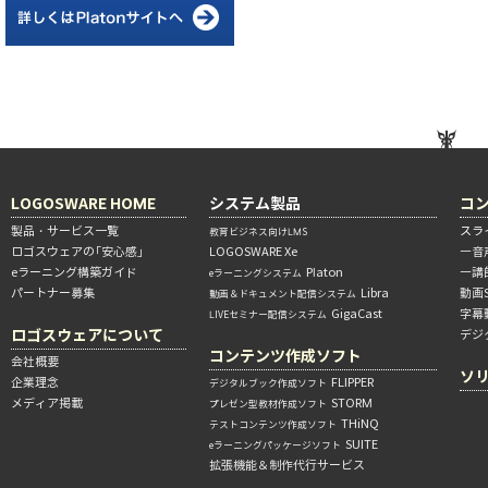
LOGOSWARE HOME
システム製品
コ
製品・サービス一覧
スラ
教育ビジネス向けLMS
ロゴスウェアの「安心感」
LOGOSWARE Xe
―音
eラーニング構築ガイド
Platon
―講
eラーニングシステム
パートナー募集
Libra
動画
動画＆ドキュメント配信システム
GigaCast
字幕
LIVEセミナー配信システム
ロゴスウェアについて
デジ
コンテンツ作成ソフト
会社概要
ソ
企業理念
FLIPPER
デジタルブック作成ソフト
メディア掲載
STORM
プレゼン型教材作成ソフト
THiNQ
テストコンテンツ作成ソフト
SUITE
eラーニングパッケージソフト
拡張機能＆制作代行サービス