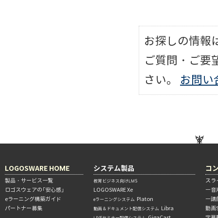
お探しの情報
ご質問・ご要
さい。
お問い
LOGOSWARE HOME
システム製品
コ
製品・サービス一覧
スラ
教育ビジネス向けLMS
ロゴスウェアの「安心感」
LOGOSWARE Xe
―音
eラーニング構築ガイド
Platon
―講
eラーニングシステム
パートナー募集
Libra
動画
動画＆ドキュメント配信システム
GigaCast
字幕
LIVEセミナー配信システム