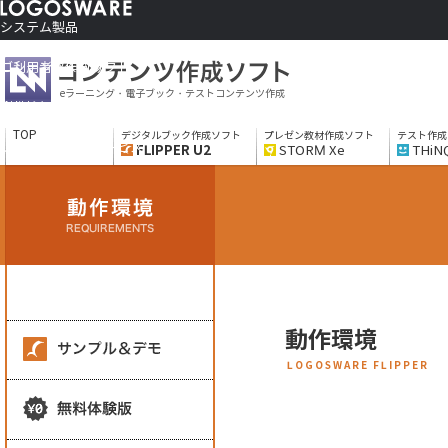
システム製品
コンテンツ作成ソフト
ご利用者さま向け
eラーニング・電子ブック・テストコンテンツ作成
制作サービス
会社情報
TOP
デジタルブック作成ソフト
プレゼン教材作成ソフト
テスト作成
ソリューションサービス
FLIPPER U2
STORM Xe
THiN
動作環境
LOGOSWARE FLIPPER