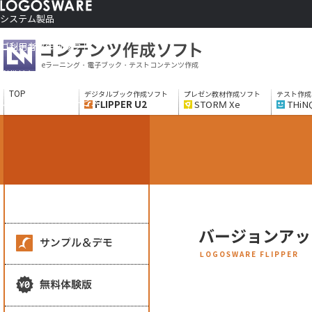
システム製品
コンテンツ作成ソフト
ご利用者さま向け
eラーニング・電子ブック・テストコンテンツ作成
制作サービス
会社情報
TOP
デジタルブック作成ソフト
プレゼン教材作成ソフト
テスト作成
ソリューションサービス
FLIPPER U2
STORM Xe
THiN
バージョンアッ
LOGOSWARE FLIPPER