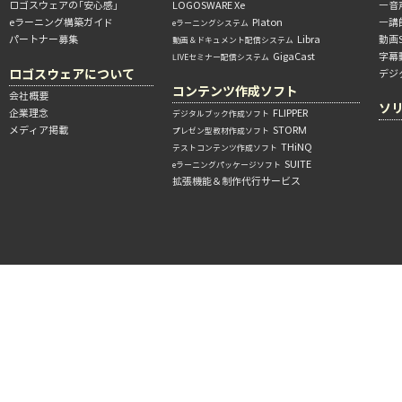
ロゴスウェアの「安心感」
LOGOSWARE Xe
―音
eラーニング構築ガイド
Platon
―講
eラーニングシステム
パートナー募集
Libra
動画
動画＆ドキュメント配信システム
GigaCast
字幕
LIVEセミナー配信システム
ロゴスウェアについて
デジ
コンテンツ作成ソフト
会社概要
ソ
企業理念
FLIPPER
デジタルブック作成ソフト
メディア掲載
STORM
プレゼン型教材作成ソフト
THiNQ
テストコンテンツ作成ソフト
SUITE
eラーニングパッケージソフト
拡張機能＆制作代行サービス