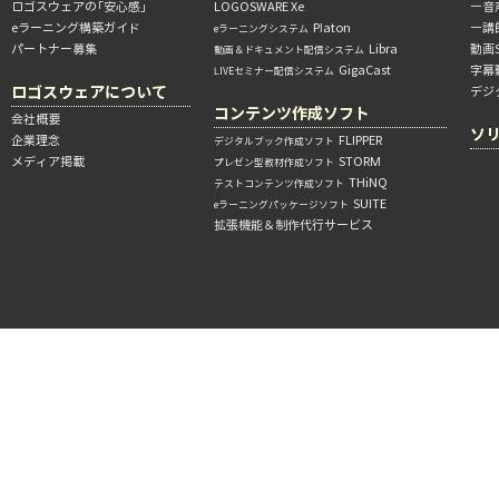
ロゴスウェアの「安心感」
LOGOSWARE Xe
―音
eラーニング構築ガイド
Platon
―講
eラーニングシステム
パートナー募集
Libra
動画
動画＆ドキュメント配信システム
GigaCast
字幕
LIVEセミナー配信システム
ロゴスウェアについて
デジ
コンテンツ作成ソフト
会社概要
ソ
企業理念
FLIPPER
デジタルブック作成ソフト
メディア掲載
STORM
プレゼン型教材作成ソフト
THiNQ
テストコンテンツ作成ソフト
SUITE
eラーニングパッケージソフト
拡張機能＆制作代行サービス