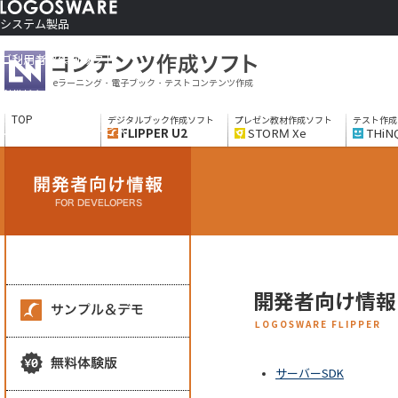
システム製品
コンテンツ作成ソフト
ご利用者さま向け
eラーニング・電子ブック・テストコンテンツ作成
制作サービス
会社情報
TOP
デジタルブック作成ソフト
プレゼン教材作成ソフト
テスト作成
ソリューションサービス
FLIPPER U2
STORM Xe
THiN
開発者向け情報
LOGOSWARE FLIPPER
サーバーSDK