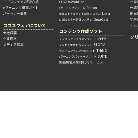
ロゴスウェアの「安心感」
LOGOSWARE Xe
―音
eラーニング構築ガイド
Platon
―講
eラーニングシステム
パートナー募集
Libra
動画
動画＆ドキュメント配信システム
GigaCast
字幕
LIVEセミナー配信システム
ロゴスウェアについて
デジ
コンテンツ作成ソフト
会社概要
ソ
企業理念
FLIPPER
デジタルブック作成ソフト
メディア掲載
STORM
プレゼン型教材作成ソフト
THiNQ
テストコンテンツ作成ソフト
SUITE
eラーニングパッケージソフト
拡張機能＆制作代行サービス