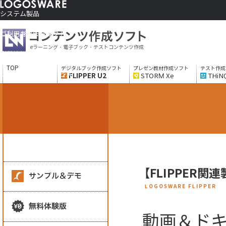
システム製品
コンテンツ作成ソフト
ご利用者さま向け
eラーニング・電子ブック・テストコンテンツ作成
制作サービス
会社情報
TOP
デジタルブック作成ソフト
プレゼン教材作成ソフト
テスト作成
ソリューションサービス
FLIPPER U2
STORM Xe
THiN
【FLIPPER
LOGOSWARE FLIPPER
動画＆ド