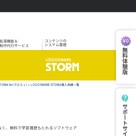
コンテンツの
拡張機能＆
システム管理
制作代行サービス
無料体験版
RM Xe（クロスィ）
>
LOGOSWARE STORM導入実績一覧
サポートサイト
けなく、無料で学習履歴もとれるソフトウェア