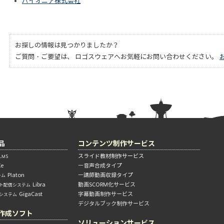
パイオニア株式会社
お探しの情報は見つかりましたか？
ご質問・ご要望は、 ロゴスウェアへお気軽にお問い合わせください。
品
コンテンツ制作サービス
スライド教材制作サービス
MS
Xe
―音声合成タイプ
Platon
―講師動画収録タイプ
テム
Libra
動画SCORM化サービス
ト配信システム
GigaCast
字幕動画制作サービス
信システム
デジタルブック制作サービス
作成ソフト
ソリューションサービス