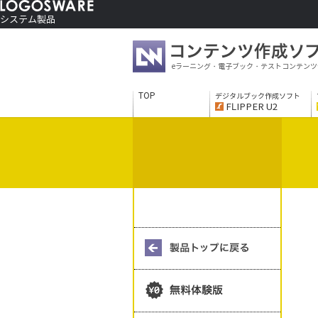
システム製品
コンテンツ作成ソフト
ご利用者さま向け
eラーニング・電子ブック・テストコンテンツ
制作サービス
会社情報
TOP
デジタルブック作成ソフト
ソリューションサービス
FLIPPER U2