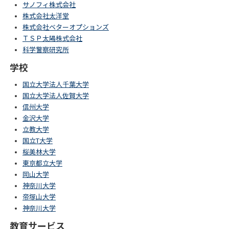
サノフィ株式会社
株式会社太洋堂
株式会社ベターオプションズ
ＴＳＰ太陽株式会社
科学警察研究所
学校
国立大学法人千葉大学
国立大学法人佐賀大学
信州大学
金沢大学
立教大学
国立T大学
桜美林大学
東京都立大学
岡山大学
神奈川大学
帝塚山大学
神奈川大学
教育サービス