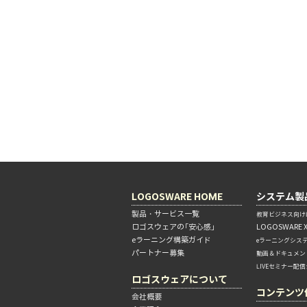
LOGOSWARE HOME
システム製
製品・サービス一覧
教育ビジネス向けL
ロゴスウェアの「安心感」
LOGOSWARE 
eラーニング構築ガイド
eラーニングシス
パートナー募集
動画＆ドキュメン
LIVEセミナー配
ロゴスウェアについて
コンテンツ
会社概要