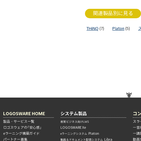
関連製品別に見る
THiNQ
(7)
Platon
(5)
LOGOSWARE HOME
システム製品
コ
製品・サービス一覧
スラ
教育ビジネス向けLMS
ロゴスウェアの「安心感」
LOGOSWARE Xe
―音
eラーニング構築ガイド
Platon
―講
eラーニングシステム
パートナー募集
Libra
動画
動画＆ドキュメント配信システム