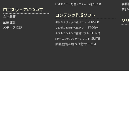
GigaCast
字幕
LIVEセミナー配信システム
ロゴスウェアについて
デジ
コンテンツ作成ソフト
会社概要
ソ
企業理念
FLIPPER
デジタルブック作成ソフト
メディア掲載
STORM
プレゼン型教材作成ソフト
THiNQ
テストコンテンツ作成ソフト
SUITE
eラーニングパッケージソフト
拡張機能＆制作代行サービス