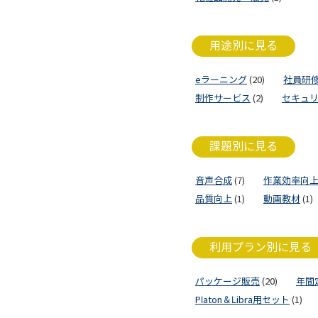
用途別に見る
eラーニング
(20)
社員研
制作サービス
(2)
セキュ
課題別に見る
音声合成
(7)
作業効率向
品質向上
(1)
動画教材
(1)
利用プラン別に見る
パッケージ販売
(20)
年間
Platon＆Libra用セット
(1)