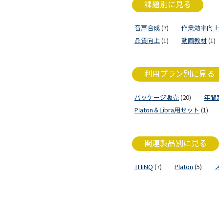
課題別に見る
音声合成
(7)
作業効率向
品質向上
(1)
動画教材
(1)
利用プラン別に見る
パッケージ販売
(20)
年間
Platon＆Libra用セット
(1)
関連製品別に見る
THiNQ
(7)
Platon
(5)