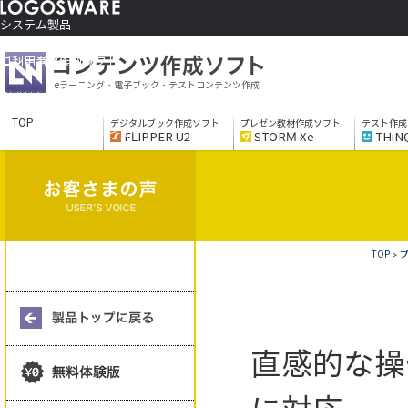
システム製品
コンテンツ作成ソフト
ご利用者さま向け
eラーニング・電子ブック・テストコンテンツ作成
制作サービス
会社情報
TOP
デジタルブック作成ソフト
プレゼン教材作成ソフト
テスト作成
ソリューションサービス
FLIPPER U2
STORM Xe
THiN
TOP
>
プ
直感的な操