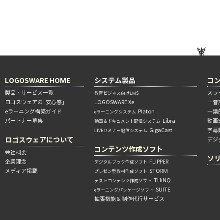
LOGOSWARE HOME
システム製品
コ
製品・サービス一覧
スラ
教育ビジネス向けLMS
ロゴスウェアの「安心感」
LOGOSWARE Xe
―音
eラーニング構築ガイド
Platon
―講
eラーニングシステム
パートナー募集
Libra
動画
動画＆ドキュメント配信システム
GigaCast
字幕
LIVEセミナー配信システム
ロゴスウェアについて
デジ
コンテンツ作成ソフト
会社概要
ソ
企業理念
FLIPPER
デジタルブック作成ソフト
メディア掲載
STORM
プレゼン型教材作成ソフト
THiNQ
テストコンテンツ作成ソフト
SUITE
eラーニングパッケージソフト
拡張機能＆制作代行サービス