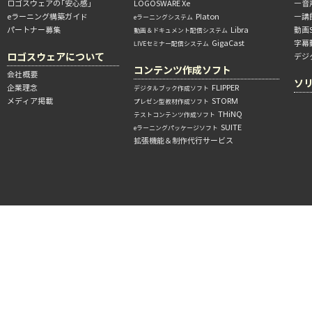
ロゴスウェアの「安心感」
LOGOSWARE Xe
―音
eラーニング構築ガイド
Platon
―講
eラーニングシステム
パートナー募集
Libra
動画
動画＆ドキュメント配信システム
GigaCast
字幕
LIVEセミナー配信システム
ロゴスウェアについて
デジ
コンテンツ作成ソフト
会社概要
ソ
企業理念
FLIPPER
デジタルブック作成ソフト
メディア掲載
STORM
プレゼン型教材作成ソフト
THiNQ
テストコンテンツ作成ソフト
SUITE
eラーニングパッケージソフト
拡張機能＆制作代行サービス