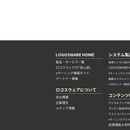
LOGOSWARE HOME
システム製
製品・サービス一覧
教育ビジネス向けL
ロゴスウェアの「安心感」
LOGOSWARE 
eラーニング構築ガイド
eラーニングシス
パートナー募集
動画＆ドキュメン
LIVEセミナー配
ロゴスウェアについて
コンテンツ
会社概要
企業理念
デジタルブック作
メディア掲載
プレゼン型教材作
テストコンテンツ
eラーニングパッ
拡張機能＆制