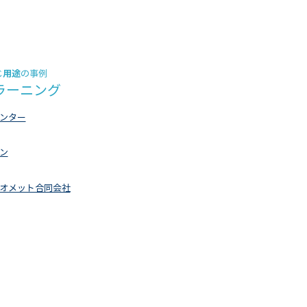
用途
じ
の事例
ラーニング
ンター
ン
オメット合同会社