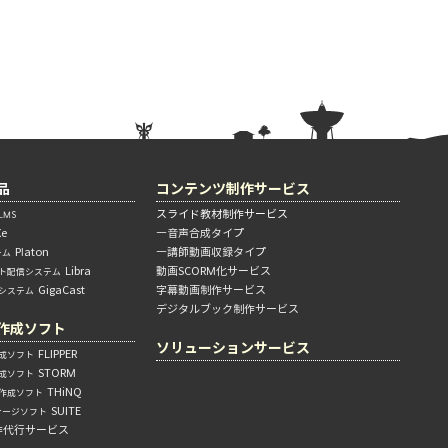
品
コンテンツ制作サービス
スライド教材制作サービス
MS
Xe
―音声合成タイプ
Platon
―講師動画収録タイプ
テム
Libra
動画SCORM化サービス
ト配信システム
GigaCast
字幕動画制作サービス
信システム
デジタルブック制作サービス
作成ソフト
ソリューションサービス
FLIPPER
成ソフト
STORM
成ソフト
THiNQ
作成ソフト
SUITE
ケージソフト
作代行サービス