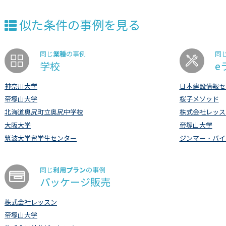
似た条件の事例を見る
業種
同じ
の事例
同
学校
e
神奈川大学
日本建設情報セ
帝塚山大学
桜子メソッド
北海道奥尻町立奥尻中学校
株式会社レッス
大阪大学
帝塚山大学
筑波大学留学生センター
ジンマー・バイ
利用プラン
同じ
の事例
パッケージ販売
株式会社レッスン
帝塚山大学