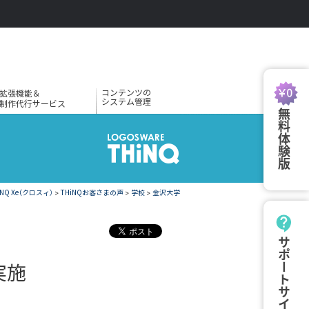
コンテンツの
拡張機能＆
システム管理
制作代行サービス
無料体験版
Q Xe（クロスィ）
>
THiNQお客さまの声
>
学校
>
金沢大学
サポートサイト
実施