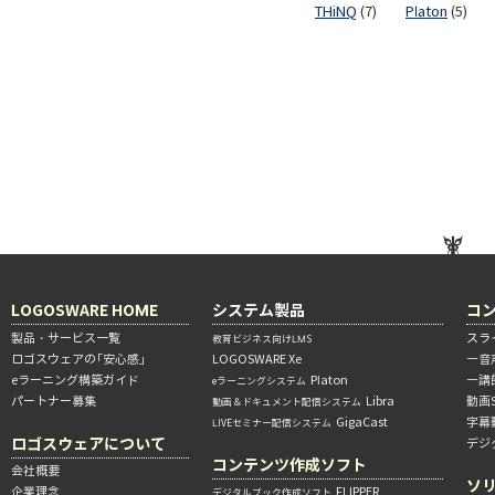
THiNQ
(7)
Platon
(5)
LOGOSWARE HOME
システム製品
コ
製品・サービス一覧
スラ
教育ビジネス向けLMS
ロゴスウェアの「安心感」
LOGOSWARE Xe
―音
eラーニング構築ガイド
Platon
―講
eラーニングシステム
パートナー募集
Libra
動画
動画＆ドキュメント配信システム
GigaCast
字幕
LIVEセミナー配信システム
ロゴスウェアについて
デジ
コンテンツ作成ソフト
会社概要
ソ
企業理念
FLIPPER
デジタルブック作成ソフト