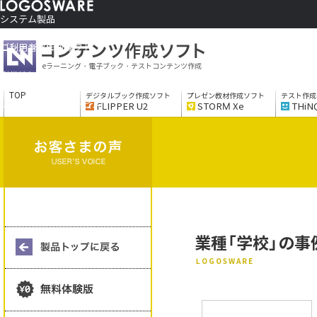
システム製品
コンテンツ作成ソフト
ご利用者さま向け
eラーニング・電子ブック・テストコンテンツ作成
制作サービス
会社情報
TOP
デジタルブック作成ソフト
プレゼン教材作成ソフト
テスト作成
ソリューションサービス
FLIPPER U2
STORM Xe
THiN
業種「学校」の事
LOGOSWARE