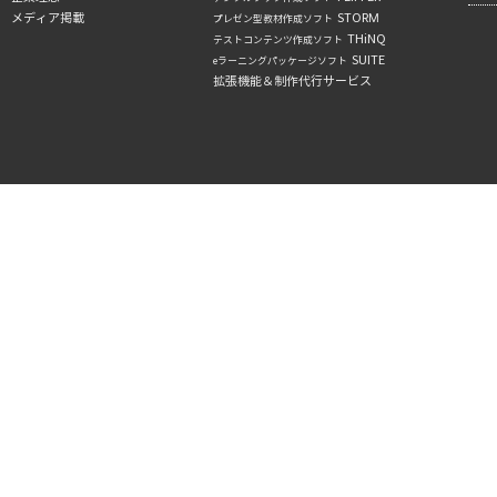
メディア掲載
STORM
プレゼン型教材作成ソフト
THiNQ
テストコンテンツ作成ソフト
SUITE
eラーニングパッケージソフト
拡張機能＆制作代行サービス