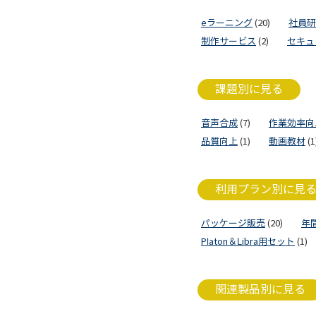
eラーニング
(20)
社員研
制作サービス
(2)
セキュ
課題別に見る
音声合成
(7)
作業効率向
品質向上
(1)
動画教材
(1
利用プラン別に見
パッケージ販売
(20)
年
Platon＆Libra用セット
(1)
関連製品別に見る