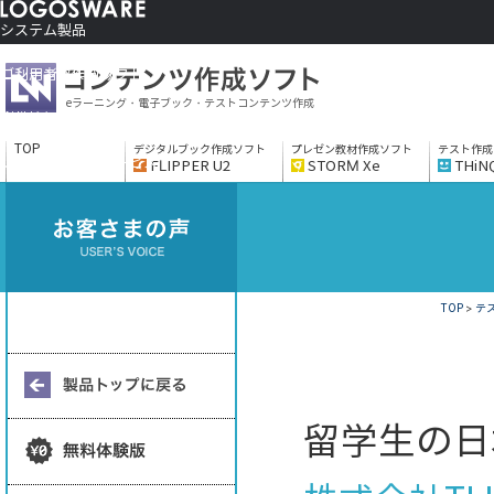
システム製品
コンテンツ作成ソフト
ご利用者さま向け
eラーニング・電子ブック・テストコンテンツ作成
制作サービス
会社情報
TOP
デジタルブック作成ソフト
プレゼン教材作成ソフト
テスト作成
ソリューションサービス
FLIPPER U2
STORM Xe
THiN
TOP
>
テス
留学生の日