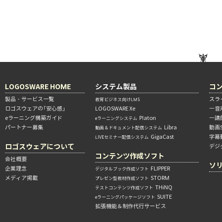
LOGOSWARE HOME
システム製品
コ
製品・サービス一覧
スラ
教育ビジネス向けLMS
ロゴスウェアの「安心感」
LOGOSWARE Xe
―音
eラーニング構築ガイド
Platon
―講
eラーニングシステム
パートナー募集
Libra
動画
動画＆ドキュメント配信システム
GigaCast
字幕
LIVEセミナー配信システム
ロゴスウェアについて
デジ
コンテンツ作成ソフト
会社概要
ソ
企業理念
FLIPPER
デジタルブック作成ソフト
メディア掲載
STORM
プレゼン型教材作成ソフト
THiNQ
テストコンテンツ作成ソフト
SUITE
eラーニングパッケージソフト
拡張機能＆制作代行サービス