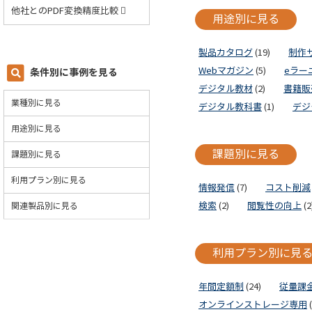
他社とのPDF変換精度比較
用途別に見る
製品カタログ
(19)
制作
Webマガジン
(5)
eラー
条件別に事例を見る
デジタル教材
(2)
書籍販
業種別に見る
デジタル教科書
(1)
デジ
用途別に見る
課題別に見る
課題別に見る
利用プラン別に見る
情報発信
(7)
コスト削減
関連製品別に見る
検索
(2)
閲覧性の向上
(2
利用プラン別に見
年間定額制
(24)
従量課
オンラインストレージ専用
(