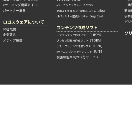
eラーニング構築ガイド
Platon
―講
eラーニングシステム
パートナー募集
Libra
動画
動画＆ドキュメント配信システム
GigaCast
字幕
LIVEセミナー配信システム
ロゴスウェアについて
デジ
コンテンツ作成ソフト
会社概要
ソ
企業理念
FLIPPER
デジタルブック作成ソフト
メディア掲載
STORM
プレゼン型教材作成ソフト
THiNQ
テストコンテンツ作成ソフト
SUITE
eラーニングパッケージソフト
拡張機能＆制作代行サービス