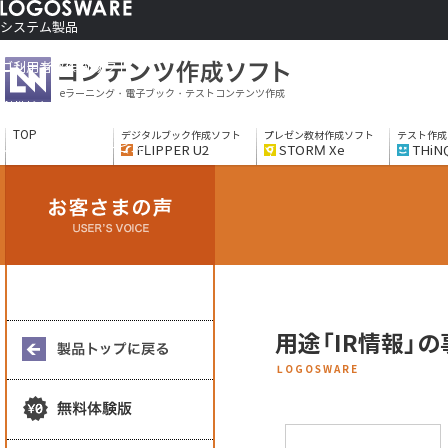
システム製品
コンテンツ作成ソフト
ご利用者さま向け
eラーニング・電子ブック・テストコンテンツ作成
制作サービス
会社情報
TOP
デジタルブック作成ソフト
プレゼン教材作成ソフト
テスト作成
ソリューションサービス
FLIPPER U2
STORM Xe
THiN
用途「IR情報」
LOGOSWARE