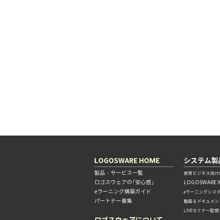
LOGOSWARE HOME
システム製
製品・サービス一覧
教育ビジネス向けL
ロゴスウェアの「安心感」
LOGOSWARE 
eラーニング構築ガイド
eラーニングシス
パートナー募集
動画＆ドキュメン
LIVEセミナー配
ロゴスウェアについて