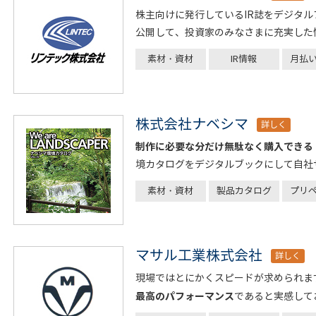
株主向けに発行しているIR誌をデジタルブッ
公開して、投資家のみなさまに充実した
素材・資材
IR情報
月払
株式会社ナベシマ
詳しく
制作に必要な分だけ無駄なく購入できる FL
境カタログをデジタルブックにして自社
素材・資材
製品カタログ
プリ
マサル工業株式会社
詳しく
現場ではとにかくスピードが求められま
最高のパフォーマンス
であると実感して