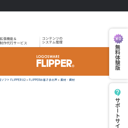
コンテンツの
拡張機能＆
システム管理
制作代行サービス
無料体験版
ト FLIPPER U2
>
FLIPPERお客さまの声
>
素材・資材
サポートサイト