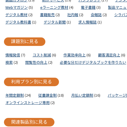
製品カタログ
(19)
制作サービス
(19)
パンフレット
(17)
デジタ
Webマガジン
(5)
eラーニング教材
(4)
電子書籍
(3)
製品マニュ
デジタル教材
(2)
書籍販売
(2)
社内報
(2)
会報誌
(2)
シラバ
デジタル教科書
(1)
デジタル新聞
(1)
求人情報誌
(1)
課題別に見る
情報発信
(7)
コスト削減
(6)
作業効率向上
(6)
顧客満足向上
(6)
検索
(2)
閲覧性の向上
(2)
必要な分だけデジタルブックを作りたい
利用プラン別に見る
年間定額制
(24)
従量課金制
(18)
月払い定額制
(16)
パッケージ
オンラインストレージ専用
(2)
関連製品別に見る