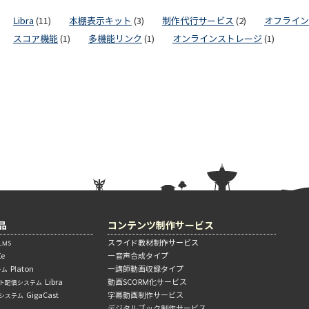
Libra
(11)
本棚表示キット
(3)
制作代行サービス
(2)
オフライン
スコア機能
(1)
多機能リンク
(1)
オンラインストレージ
(1)
品
コンテンツ制作サービス
スライド教材制作サービス
MS
Xe
―音声合成タイプ
Platon
―講師動画収録タイプ
テム
Libra
動画SCORM化サービス
ト配信システム
GigaCast
字幕動画制作サービス
信システム
デジタルブック制作サービス