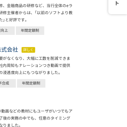
修、金融商品の研修など、当行全体のeラ
研修主催者からは、「以前のソフトより教
た」と好評です。
質向上
年間定額制
株式会社
詳しく
要がなくなり、大幅に工数を削減できま
社内周知もナレーションつき動画で提供
の浸透度向上にもつながりました。
声合成
年間定額制
作動画などの教材にもユーザがいつでもア
了後の実務の中でも、任意のタイミング
なりました。