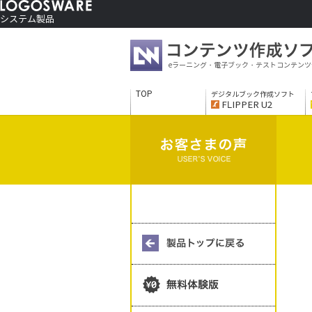
システム製品
コンテンツ作成ソフト
ご利用者さま向け
eラーニング・電子ブック・テストコンテンツ
制作サービス
会社情報
TOP
デジタルブック作成ソフト
ソリューションサービス
FLIPPER U2