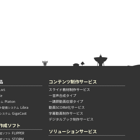
品
コンテンツ制作サービス
スライド教材制作サービス
MS
Xe
―音声合成タイプ
Platon
―講師動画収録タイプ
テム
Libra
動画SCORM化サービス
ト配信システム
GigaCast
字幕動画制作サービス
信システム
デジタルブック制作サービス
作成ソフト
ソリューションサービス
FLIPPER
成ソフト
STORM
成ソフト