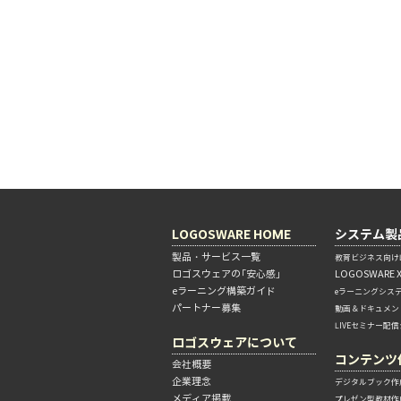
LOGOSWARE HOME
システム製
製品・サービス一覧
教育ビジネス向けL
ロゴスウェアの「安心感」
LOGOSWARE 
eラーニング構築ガイド
eラーニングシス
パートナー募集
動画＆ドキュメン
LIVEセミナー配
ロゴスウェアについて
コンテンツ
会社概要
企業理念
デジタルブック作
メディア掲載
プレゼン型教材作