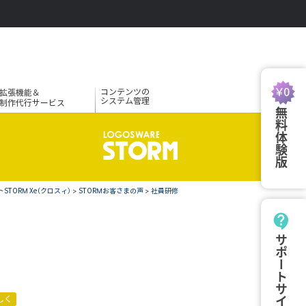
コンテンツの
拡張機能＆
システム管理
制作代行サービス
無料体験版
TORM Xe（クロスィ）
>
STORMお客さまの声
>
社員研修
サポートサイト
しく