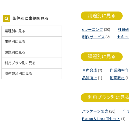
用途別に見る
条件別に事例を見る
eラーニング
(20)
社員研
業種別に見る
制作サービス
(2)
セキュ
用途別に見る
課題別に見る
課題別に見る
利用プラン別に見る
音声合成
(7)
作業効率向
関連製品別に見る
品質向上
(1)
動画教材
(1
利用プラン別に見
パッケージ販売
(20)
年
Platon＆Libra用セット
(1)