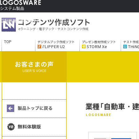
システム製品
コンテンツ作成ソフト
ご利用者さま向け
eラーニング・電子ブック・テストコンテンツ作成
制作サービス
会社情報
TOP
デジタルブック作成ソフト
プレゼン教材作成ソフト
テスト作成
ソリューションサービス
FLIPPER U2
STORM Xe
THiN
業種「自動車・
LOGOSWARE