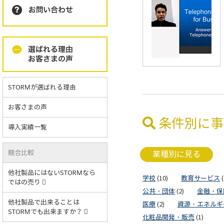
STORMが選ばれる理由
お客さまの声
条件別に事
導入実績一覧
競合比較
業種別に見る
他社製品にはないSTORMなら
学校
(10)
教育サービス
(
ではの売り
公共・団体
(2)
金融・保
他社製品で出来ることは
医療
(2)
資源・エネルギ
STORMでも出来ますか？
化粧品開発・販売
(1)