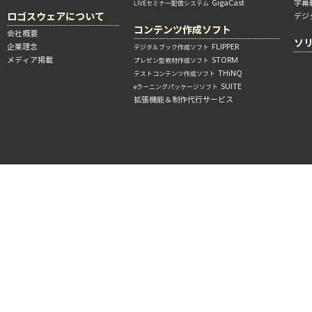
GigaCast
字幕
LIVEセミナー配信システム
ロゴスウェアについて
デジ
コンテンツ作成ソフト
会社概要
ソ
企業理念
FLIPPER
デジタルブック作成ソフト
メディア掲載
STORM
プレゼン型教材作成ソフト
THiNQ
テストコンテンツ作成ソフト
SUITE
eラーニングパッケージソフト
拡張機能＆制作代行サービス