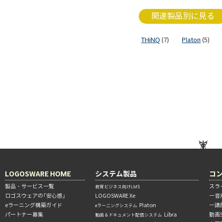
関連製品別に見る
THiNQ
(7)
Platon
(5)
LOGOSWARE HOME
システム製品
コ
製品・サービス一覧
スラ
教育ビジネス向けLMS
ロゴスウェアの「安心感」
LOGOSWARE Xe
―音
eラーニング構築ガイド
Platon
―講
eラーニングシステム
パートナー募集
Libra
動画
動画＆ドキュメント配信システム