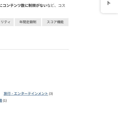
にコンテンツ数に制限がない
など、コス
ュリティ
年間定額制
スコア機能
旅行・エンターテインメント
(3)
険
(1)