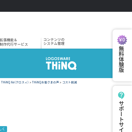
コンテンツの
拡張機能＆
システム管理
制作代行サービス
無料体験版
HiNQ Xe（クロスィ）
>
THiNQお客さまの声
>
コスト削減
サポートサイト
しく