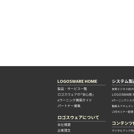
LOGOSWARE HOME
システム製
製品・サービス一覧
教育ビジネス向けL
ロゴスウェアの「安心感」
LOGOSWARE 
eラーニング構築ガイド
eラーニングシス
パートナー募集
動画＆ドキュメン
LIVEセミナー配
ロゴスウェアについて
コンテンツ
会社概要
企業理念
デジタルブック作