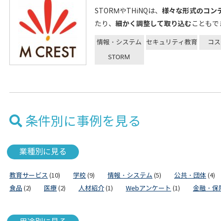
様々な形式のコン
STORMやTHiNQは、
細かく調整して取り込む
たり、
こともで
情報・システム
セキュリティ教育
コス
STORM
条件別に事例を見る
業種別に見る
教育サービス
(10)
学校
(9)
情報・システム
(5)
公共・団体
(4)
食品
(2)
医療
(2)
人材紹介
(1)
Webアンケート
(1)
金融・保