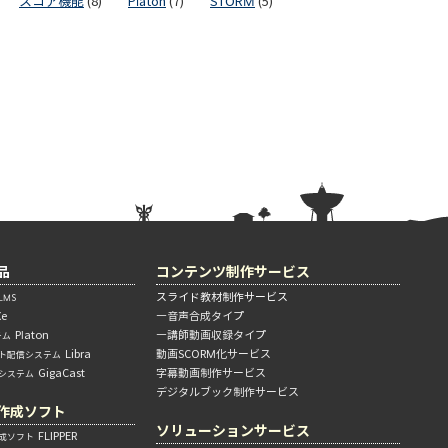
スコア機能
(8)
Platon
(7)
STORM
(5)
品
コンテンツ制作サービス
スライド教材制作サービス
MS
Xe
―音声合成タイプ
Platon
―講師動画収録タイプ
テム
Libra
動画SCORM化サービス
ト配信システム
GigaCast
字幕動画制作サービス
信システム
デジタルブック制作サービス
作成ソフト
ソリューションサービス
FLIPPER
成ソフト