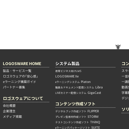
LOGOSWARE HOME
システム製品
コ
製品・サービス一覧
スラ
教育ビジネス向けLMS
ロゴスウェアの「安心感」
LOGOSWARE Xe
―音
eラーニング構築ガイド
Platon
―講
eラーニングシステム
パートナー募集
Libra
動画
動画＆ドキュメント配信システム
GigaCast
字幕
LIVEセミナー配信システム
ロゴスウェアについて
デジ
コンテンツ作成ソフト
会社概要
ソ
企業理念
FLIPPER
デジタルブック作成ソフト
メディア掲載
STORM
プレゼン型教材作成ソフト
THiNQ
テストコンテンツ作成ソフト
SUITE
eラーニングパッケージソフト