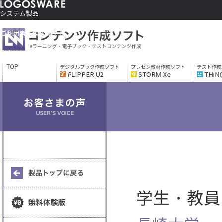
システム製品
コンテンツ作成ソフト
ご利用者さま向け
eラーニング・電子ブック・テストコンテンツ作成
制作サービス
会社情報
TOP
デジタルブック作成ソフト
プレゼン教材作成ソフト
テスト作成
ソリューションサービス
FLIPPER U2
STORM Xe
THiN
学生・教員