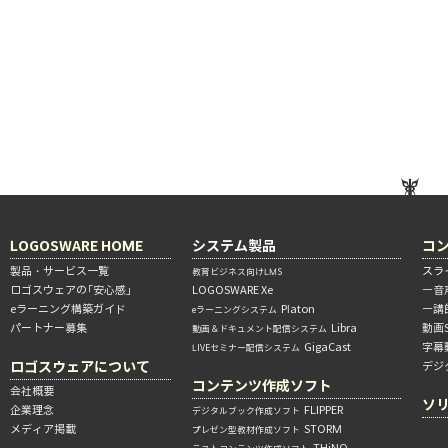
LOGOSWARE HOME
システム製品
コ
製品・サービス一覧
スラ
教育ビジネス向けLMS
ロゴスウェアの「安心感」
LOGOSWARE Xe
―音
eラーニング構築ガイド
Platon
―講
eラーニングシステム
パートナー募集
Libra
動画
動画＆ドキュメント配信システム
GigaCast
字幕
LIVEセミナー配信システム
ロゴスウェアについて
デジ
コンテンツ作成ソフト
会社概要
ソ
企業理念
FLIPPER
デジタルブック作成ソフト
メディア掲載
STORM
プレゼン型教材作成ソフト