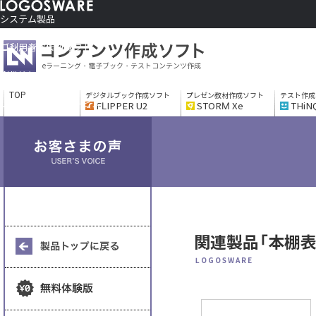
システム製品
コンテンツ作成ソフト
ご利用者さま向け
eラーニング・電子ブック・テストコンテンツ作成
制作サービス
会社情報
TOP
デジタルブック作成ソフト
プレゼン教材作成ソフト
テスト作成
ソリューションサービス
FLIPPER U2
STORM Xe
THiN
関連製品「本棚
LOGOSWARE