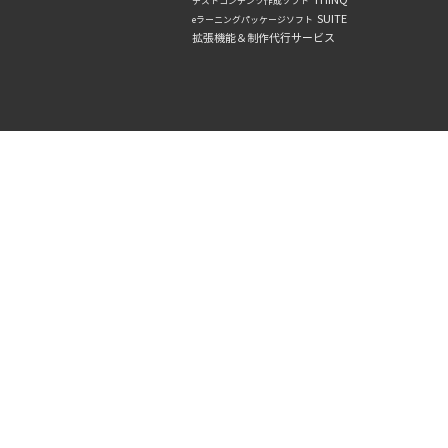
THiNQ
テストコンテンツ作成ソフト
SUITE
eラーニングパッケージソフト
拡張機能＆制作代行サービス