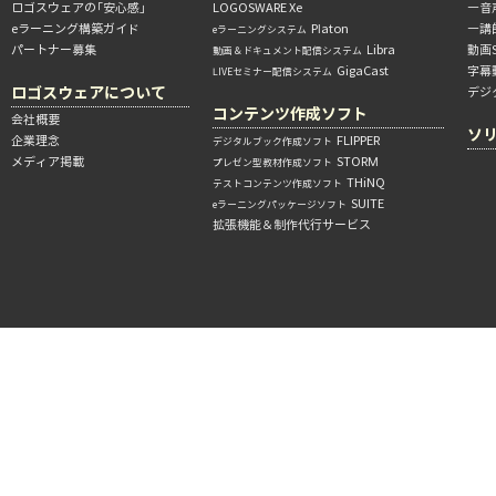
ロゴスウェアの「安心感」
LOGOSWARE Xe
―音
eラーニング構築ガイド
Platon
―講
eラーニングシステム
パートナー募集
Libra
動画
動画＆ドキュメント配信システム
GigaCast
字幕
LIVEセミナー配信システム
ロゴスウェアについて
デジ
コンテンツ作成ソフト
会社概要
ソ
企業理念
FLIPPER
デジタルブック作成ソフト
メディア掲載
STORM
プレゼン型教材作成ソフト
THiNQ
テストコンテンツ作成ソフト
SUITE
eラーニングパッケージソフト
拡張機能＆制作代行サービス