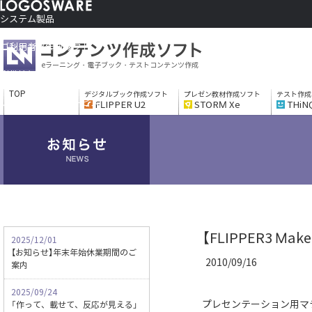
システム製品
コンテンツ作成ソフト
ご利用者さま向け
eラーニング・電子ブック・テストコンテンツ作成
制作サービス
会社情報
TOP
デジタルブック作成ソフト
プレゼン教材作成ソフト
テスト作成
ソリューションサービス
FLIPPER U2
STORM Xe
THiN
【FLIPPER3 
2025/12/01
【お知らせ】年末年始休業期間のご
2010/09/16
案内
2025/09/24
プレセンテーション用マ
「作って、載せて、反応が見える」