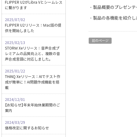
FLIPPER U2がLibra Vとシームレス
・製品概要のプレゼンテ
に繋がります
・製品の各機能を紹介し
2025/07/02
FLIPPER U2リリース：Mac版の提
供を開始しました
前のページ
2025/02/13
STORM Xeリリース：音声合成プ
レミアムの品質向上と、複数の音
声合成言語に対応しました。
2025/01/22
THiNQ Xeリリース：AIでテスト作
成が簡単に！AI問題作成機能を搭
載
2024/12/01
【お知らせ】年末年始休業期間のご
案内
2024/03/29
価格改定に関するお知らせ