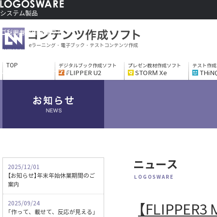
システム製品
コンテンツ作成ソフト
ご利用者さま向け
eラーニング・電子ブック・テストコンテンツ作成
制作サービス
会社情報
TOP
デジタルブック作成ソフト
プレゼン教材作成ソフト
テスト作成
ソリューションサービス
FLIPPER U2
STORM Xe
THiN
ニュース
2025/12/01
【お知らせ】年末年始休業期間のご
LOGOSWARE
案内
2025/09/24
【FLIPPER
「作って、載せて、反応が見える」