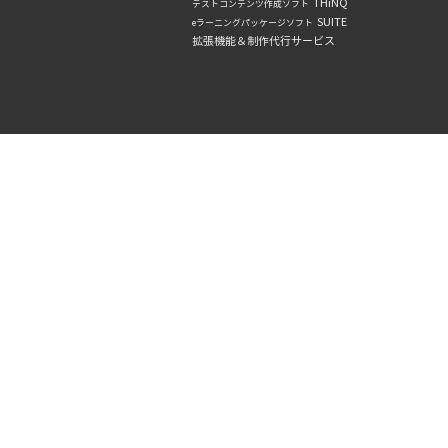
THiNQ
テストコンテンツ作成ソフト
SUITE
eラーニングパッケージソフト
拡張機能＆制作代行サービス