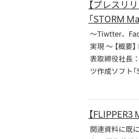
【プレスリ
「STORM 
～Tiwtter
実現 ～ 【概
表取締役社長：
ツ作成ソフト「
【FLIPPE
関連資料に既