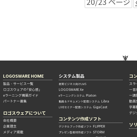
20/23 ページ
LOGOSWARE HOME
システム製品
コ
製品・サービス一覧
スラ
教育ビジネス向けLMS
ロゴスウェアの「安心感」
LOGOSWARE Xe
―音
eラーニング構築ガイド
Platon
―講
eラーニングシステム
パートナー募集
Libra
動画
動画＆ドキュメント配信システム
GigaCast
字幕
LIVEセミナー配信システム
ロゴスウェアについて
デジ
コンテンツ作成ソフト
会社概要
ソ
企業理念
FLIPPER
デジタルブック作成ソフト
メディア掲載
STORM
プレゼン型教材作成ソフト