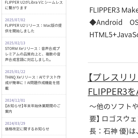
FLIPPER U2がLibra Vとシームレス
に繋がります
FLIPPER3 
2025/07/02
◆Android 
FLIPPER U2リリース：Mac版の提
供を開始しました
HTML5+Jav
2025/02/13
STORM Xeリリース：音声合成プ
レミアムの品質向上と、複数の音
声合成言語に対応しました。
2025/01/22
【プレスリ
THiNQ Xeリリース：AIでテスト作
成が簡単に！AI問題作成機能を搭
載
FLIPPER3を
2024/12/01
～他のソフトや
【お知らせ】年末年始休業期間のご
案内
要】 ロゴスウ
2024/03/29
価格改定に関するお知らせ
長：石神 優)